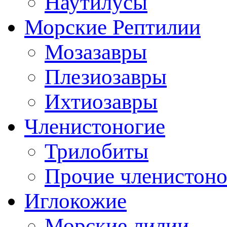
Наутилусы
Морские Рептилии
Мозазавры
Плезиозавры
Ихтиозавры
Членистоногие
Трилобиты
Прочие членистоно
Иглокожие
Морские лилии