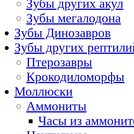
Зубы других акул
Зубы мегалодона
Зубы Динозавров
Зубы других рептили
Птерозавры
Крокодиломорфы
Моллюски
Аммониты
Часы из аммонит