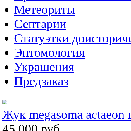
Метеориты
Септарии
Статуэтки доисторич
Энтомология
Украшения
Предзаказ
Жук megasoma actaeon 
45 000
руб.