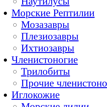
Наутилусы
Морские Рептилии
Мозазавры
Плезиозавры
Ихтиозавры
Членистоногие
Трилобиты
Прочие членистоно
Иглокожие
Морские лилии