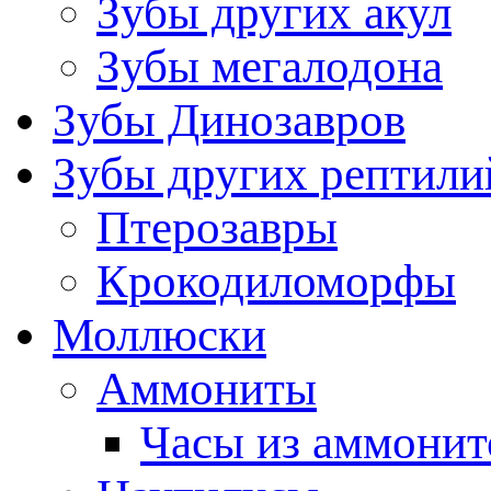
Зубы других акул
Зубы мегалодона
Зубы Динозавров
Зубы других рептили
Птерозавры
Крокодиломорфы
Моллюски
Аммониты
Часы из аммонит